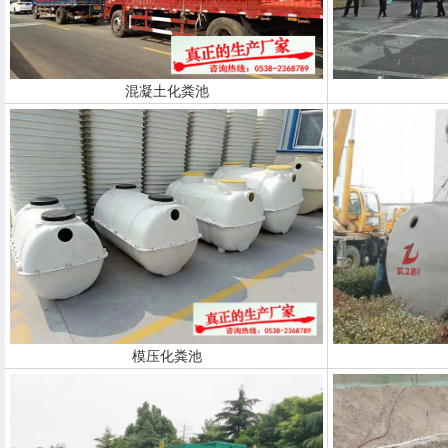
混凝土化粪池
模压化粪池