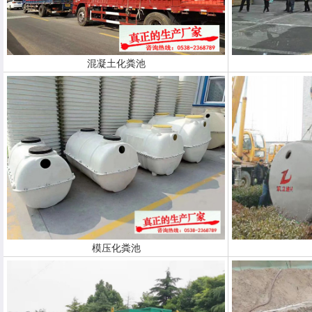
混凝土化粪池
模压化粪池