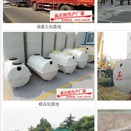
混凝土化粪池
模压化粪池