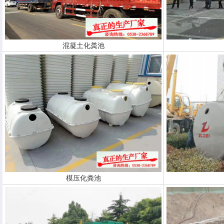
混凝土化粪池
模压化粪池