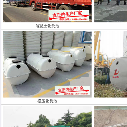
混凝土化粪池
模压化粪池